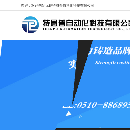
您好，欢迎来到无锡特恩普自动化科技有限公司​